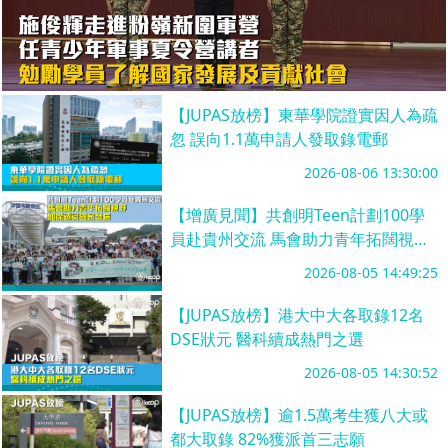
【JUPAS放榜】東華學院證實因人為疏
忽 誤向1.1萬申請人發取錄電郵
2026-08-06 13:30:00
【增廣見聞】共創明Teen計劃100學
員赴貴州交流 馬會助力青年拓闊視野
加深認識國家發展
2026-08-05 14:49:25
【JUPAS放榜】港大中大各取錄12名
DSE狀元 醫科續成熱門之選
2026-08-05 14:30:52
【JUPAS放榜】逾1.5萬考生獲八大或
都大取錄 82%獲派首三志願