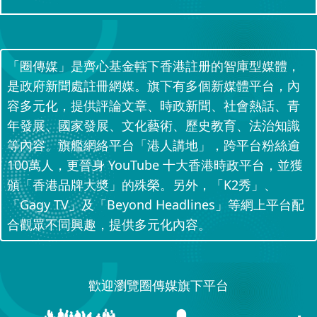
「圈傳媒」是齊心基金轄下香港註册的智庫型媒體，
是政府新聞處註冊網媒。旗下有多個新媒體平台，內
容多元化，提供評論文章、時政新聞、社會熱話、青
年發展、國家發展、文化藝術、歷史教育、法治知識
等內容。旗艦網絡平台「港人講地」，跨平台粉絲逾
100萬人，更晉身 YouTube 十大香港時政平台，並獲
頒「香港品牌大奬」的殊榮。另外，「K2秀」、
「Gagy TV」及「Beyond Headlines」等網上平台配
合觀眾不同興趣，提供多元化內容。
歡迎瀏覽圈傳媒旗下平台