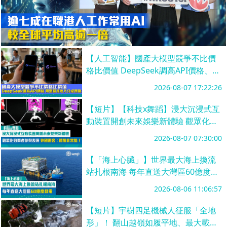
【人工智能】國產大模型競爭不比價
格比價值 DeepSeek調高API價格、阿
里擬推收入分成策略
2026-08-07 17:22:26
【短片】【科技x舞蹈】浸大沉浸式互
動裝置開創未來娛樂新體驗 觀眾化身
舞者參與表演 外國遊客：體驗非常
2026-08-07 07:30:00
酷！
【「海上心臟」】世界最大海上換流
站扎根南海 每年直送大灣區60億度綠
電
2026-08-06 11:06:57
【短片】宇樹四足機械人征服「全地
形」！ 翻山越嶺如履平地、最大載重