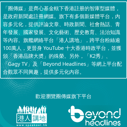
「圈傳媒」是齊心基金轄下香港註册的智庫型媒體，
是政府新聞處註冊網媒。旗下有多個新媒體平台，內
容多元化，提供評論文章、時政新聞、社會熱話、青
年發展、國家發展、文化藝術、歷史教育、法治知識
等內容。旗艦網絡平台「港人講地」，跨平台粉絲逾
100萬人，更晉身 YouTube 十大香港時政平台，並獲
頒「香港品牌大奬」的殊榮。另外，「K2秀」、
「Gagy TV」及「Beyond Headlines」等網上平台配
合觀眾不同興趣，提供多元化內容。
歡迎瀏覽圈傳媒旗下平台