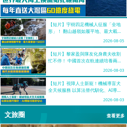
【短片】宇樹四足機械人征服「全地
形」！ 翻山越嶺如履平地、最大載重
達150公斤
2026-08-05
【短片】黎家盈與隊友化身農夫收割
忙不停！ 中國首次在軌連續培養兩代
水稻實驗進展順利
2026-08-03
【短片】視障人士新寵！機械導盲犬
全天候服務 以算法替代馴化、AI導航
引路好安心
2026-08-03
文旅圈
查看更多