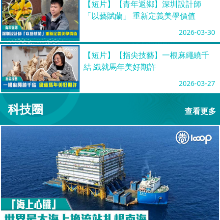
【短片】【青年返鄉】深圳設計師
「以藝賦蘭」 重新定義美學價值
2026-03-30
【短片】【指尖技藝】一根麻繩繞千
結 織就馬年美好期許
2026-03-27
科技圈
查看更多