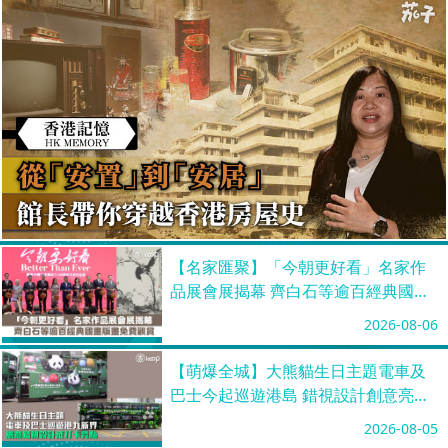
【名家匯聚】「今朝更好看」名家作
品展會展揭幕 齊白石等逾百經典國畫
版畫免費觀賞
2026-08-06
【萌爆全城】大熊貓生日主題電車及
巴士今起巡遊港島 錯視設計創意亮相
勢成打卡亮點
2026-08-05