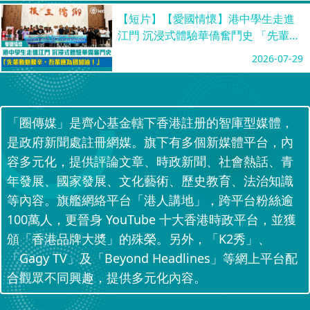
【短片】【愛國情懷】港中學生走進
江門 沉浸式體驗華僑奮鬥史 「先輩勤
勉艱辛，吾輩應為國加油！」
2026-07-29
「圈傳媒」是齊心基金轄下香港註册的智庫型媒體，
是政府新聞處註冊網媒。旗下有多個新媒體平台，內
容多元化，提供評論文章、時政新聞、社會熱話、青
年發展、國家發展、文化藝術、歷史教育、法治知識
等內容。旗艦網絡平台「港人講地」，跨平台粉絲逾
100萬人，更晉身 YouTube 十大香港時政平台，並獲
頒「香港品牌大奬」的殊榮。另外，「K2秀」、
「Gagy TV」及「Beyond Headlines」等網上平台配
合觀眾不同興趣，提供多元化內容。