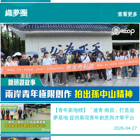
織夢圈
查看更多
【青年新地標】「連青·南昌」打造追
夢基地 提供展現青年創意與才華平台
2026-04-27