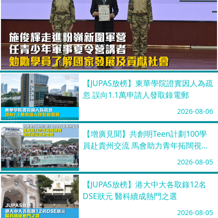
【JUPAS放榜】東華學院證實因人為疏
忽 誤向1.1萬申請人發取錄電郵
2026-08-06
【增廣見聞】共創明Teen計劃100學
員赴貴州交流 馬會助力青年拓闊視野
加深認識國家發展
2026-08-05
【JUPAS放榜】港大中大各取錄12名
DSE狀元 醫科續成熱門之選
2026-08-05