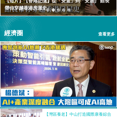
【名家匯聚】「今朝更好看」名家作品展會展揭幕
齊白石等逾百經典國畫版畫免費觀賞
經濟圈
查看更多
【灣區養老】中山打造國際康養綜合