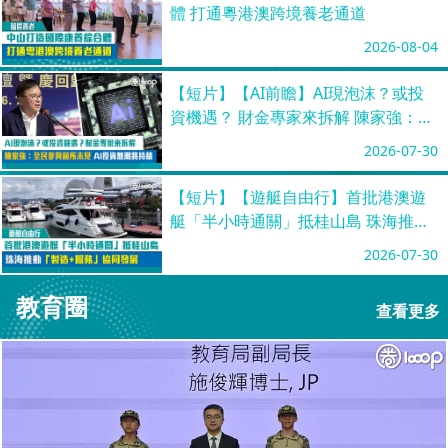
體 打通粵港澳跨境養老通道
2026-08-04
【短片】【AI前瞻】AI現泡沫？或投
資機遇？ 財金專家來拆解 陳家強：全
民參與前所未見 AI投資熱潮將持續
2026-07-30
【短片】【遊艇自由行】首批港澳遊
艇「半小時通關」抵桂山島 珠海推動
「製造+服務」協同發展
2026-07-30
教育圈
查看更多