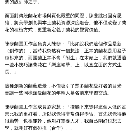
鄉的設計師之手。
而面對傳統蘭花市場與質化嚴重的問題，陳斐跳出固有思
維，將美學創意與本土蘭花資源深度融合。他不僅改變了蘭
花的種植方式，更重新定義了蘭花的觀賞價值。
陳斐蘭圃工作室負責人陳斐：「比如說我們這個作品是新
（創作的），當時我突然有一個想法，正常的蘭花是用盆子
種起來的，而國蘭正常不會「附生」在木頭上，我們就通過
一些小技巧讓蘭花在「懸崖峭壁」上，以直立面的方式生
長。」
這種創新的蘭藝造景，不僅吸引了眾多蘭花愛好者的目光，
更讓一些同樣熱愛蘭花的年輕人慕名前來學習交流。
陳斐蘭圃工作室成員劉家慧：「接觸下來覺得這個人做的盆
景比我的更好看，所以我覺得非常值得學習。首先我覺得他
很勤勞，也很能幹，他剛好需要人才，我自己剛好也想去
學，就剛好有個碰撞（合作）。」