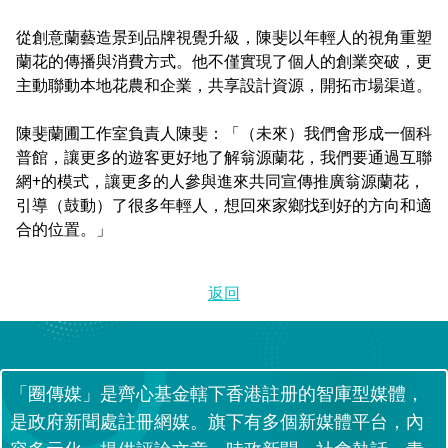
從創意蘭藝造景到品牌視覺升級，陳斐以年輕人的視角重塑
蘭花的傳播與消費方式。他不僅實現了個人的創業突破，更
主動聯動本地花農和企業，共享設計資源，開拓市場渠道。
陳斐蘭圃工作室負責人陳斐：「（未來）我們會形成一個科
普館，讓更多的遊客更好地了解翁源蘭花，我們要通過互聯
網+的模式，讓更多的人參與進來共同宣傳推廣翁源蘭花，
引導（鼓動）了很多年輕人，想回來家鄉找到好的方向和適
合的位置。」
返回
「圈傳媒」是齊心基金轄下香港註册的智庫型媒體，
是政府新聞處註冊網媒。旗下有多個新媒體平台，內