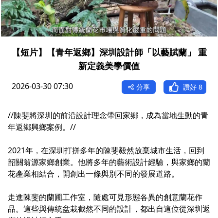
【短片】【青年返鄉】深圳設計師「以藝賦蘭」 重
新定義美學價值
2026-03-30 07:30
分享
讚好
8
//陳斐將深圳的前沿設計理念帶回家鄉，成為當地生動的青
年返鄉興鄉案例。//
2021年，在深圳打拼多年的陳斐毅然放棄城市生活，回到
韶關翁源家鄉創業。他將多年的藝術設計經驗，與家鄉的蘭
花產業相結合，開創出一條與別不同的發展道路。
走進陳斐的蘭圃工作室，隨處可見形態各異的創意蘭花作
品。這些與傳統盆栽截然不同的設計，都出自這位從深圳返