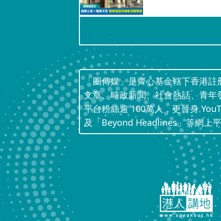
「圈傳媒」是齊心基金轄下香港註
文章、時政新聞、社會熱話、青年
平台粉絲逾 100萬人，更晉身 Yo
及「Beyond Headlines