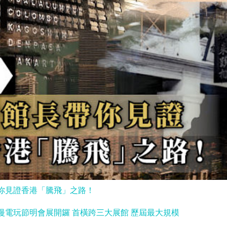
你見證香港「騰飛」之路！
漫電玩節明會展開鑼 首橫跨三大展館 歷屆最大規模