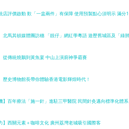
店評價啟動 歎「一盅兩件」有保障 使用預製點心須明示 滿分1
】北馬其頓媒體團訪穗 「靚仔」網紅學粵語 遊歷舊城區及「綠
】從傳統燒鵝到黃魚宴 中山上演廚神爭霸賽
】歷史博物館長帶你體驗香港電影輝煌時代！
機】百年療法「施一針」進駐三甲醫院 民間針灸邁向標準化體系
力】西關元素＋咖啡文化 廣州荔灣老城吸引國際客