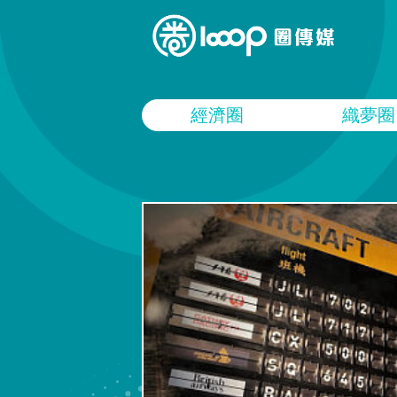
經濟圈
織夢圈