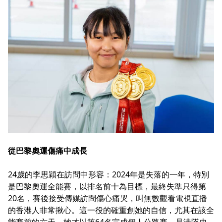
從巴黎奧運傷痛中成長
24歲的李思穎在訪問中形容：2024年是失落的一年，特別
是巴黎奧運全能賽，以排名前十為目標，最終失準只得第
20名，賽後接受傳媒訪問傷心痛哭，叫無數觀看電視直播
的香港人非常揪心。這一役的確重創她的自信，尤其在該全
能賽前的六天，她才以第64名完成個人公路賽，是港隊史