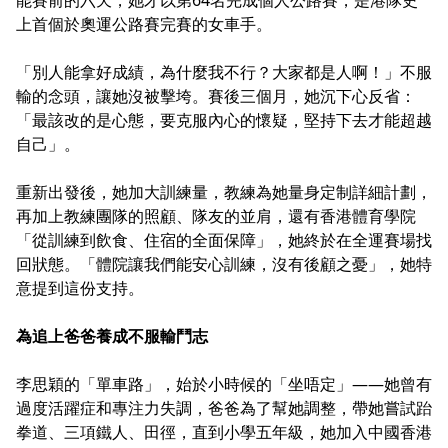
上首個於奧運公路賽完賽的女車手。
「別人能拿好成績，為什麼我不行？大家都是人啊！」不服
輸的念頭，讓她沒被擊垮。賽後三個月，她沉下心反省：
「最該改的是心態，要克服內心的懷疑，堅持下去才能超越
自己」。
重新出發後，她加大訓練量，教練為她量身定制詳細計劃，
再加上教練團隊的照顧、隊友的並肩，還有香港體育學院
「從訓練到飲食、住宿的全面保障」，她終於在全運賽場找
回狀態。「體院讓我們能安心訓練，沒有後顧之憂」，她特
意提到這份支持。
為追上爸爸養成不服輸鬥志
李思穎的「單車路」，始於小時候的「坐唔定」——她曾有
過度活躍症和專注力失調，爸爸為了幫她調整，帶她嘗試跆
拳道、三項鐵人、田徑，直到小學五年級，她加入中國香港