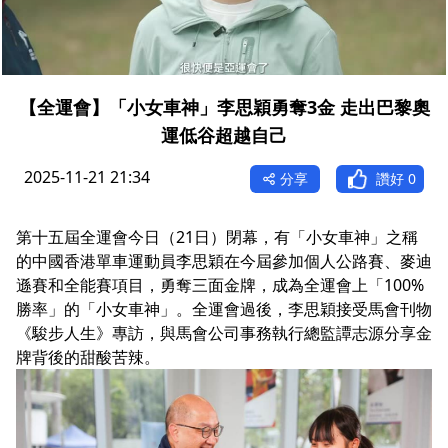
【全運會】「小女車神」李思穎勇奪3金 走出巴黎奧
運低谷超越自己
2025-11-21 21:34
分享
讚好
0
第十五屆全運會今日（21日）閉幕，有「小女車神」之稱
的中國香港單車運動員李思穎在今屆參加個人公路賽、麥迪
遜賽和全能賽項目，勇奪三面金牌，成為全運會上「100%
勝率」的「小女車神」。全運會過後，李思穎接受馬會刊物
《駿步人生》專訪，與馬會公司事務執行總監譚志源分享金
牌背後的甜酸苦辣。