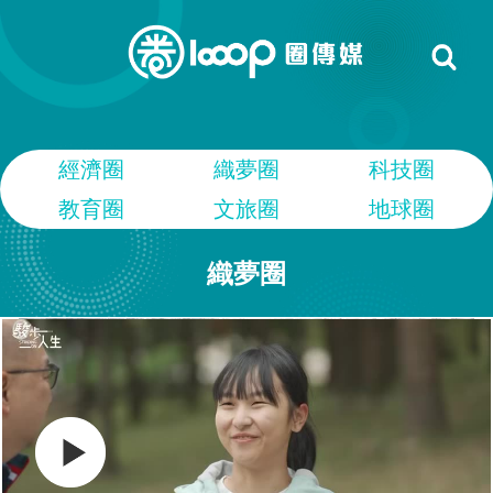
經濟圈
織夢圈
科技圈
教育圈
文旅圈
地球圈
織夢圈