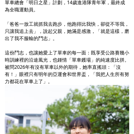
單車總會「明日之星」計劃，14歲進港隊青年軍，最終成
為全職運動員。
「爸爸一放工就抓我去跑步，他跑得比我快，卻從不等我，
只讓我追上去」，說起父親，她滿是感激，「就是這樣，磨
出了我不服輸的鬥志」。
這份鬥志，也讓她愛上了單車的每一面：既享受公路賽幾小
時訓練裡的沿途風光，也鍾情「單車鑊場」的純速度比拼。
被問2026年有沒有單車以外的期待，她率直搖頭：「沒
有！」眼裡只有明年的亞運會和世界盃，「我把人生所有努
力都花在單車上了」。