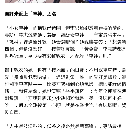
自評未配上「車神」之名
「小女車神」的稱號已傳開，但李思穎卻透着難得的清醒。
專訪中譚志源問她，若從「超級女車神」「宇宙最強車神」
「戰神」裡選新外號，她會選哪個？她靦腆笑答：「想選第
四個，但還沒想好」，接着認真說：「黃金寶、李慧詩都是
世界冠軍，至少要有彩虹戰衣，才配說『車神』吧？」
卸下戰衣的她，也有「接地氣」的日常：不用踩單車時，最
愛「攤喺度乜都唔做」，追追劇集；唯一的愛好是聽歌，卻
也和單車有關——「比賽前緊張到心煩氣燥，聽歌能紓緩情
緒」。就連廚藝，她也笑稱「平平無奇」：今年全運前在澳
洲集訓，「煎塊雞胸加少少胡椒粉就是一餐，沒味道不好
吃」，所以全運後第一心願，就是在香港吃「有味嘅嘢」獎
勵自己。
「人生是波浪型的，低谷之後必然是新高峰」，專訪最後，