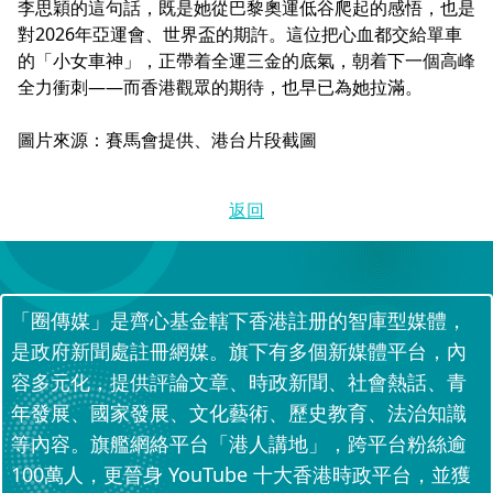
李思穎的這句話，既是她從巴黎奧運低谷爬起的感悟，也是
對2026年亞運會、世界盃的期許。這位把心血都交給單車
的「小女車神」，正帶着全運三金的底氣，朝着下一個高峰
全力衝刺——而香港觀眾的期待，也早已為她拉滿。
圖片來源：賽馬會提供、港台片段截圖
返回
「圈傳媒」是齊心基金轄下香港註册的智庫型媒體，
是政府新聞處註冊網媒。旗下有多個新媒體平台，內
容多元化，提供評論文章、時政新聞、社會熱話、青
年發展、國家發展、文化藝術、歷史教育、法治知識
等內容。旗艦網絡平台「港人講地」，跨平台粉絲逾
100萬人，更晉身 YouTube 十大香港時政平台，並獲