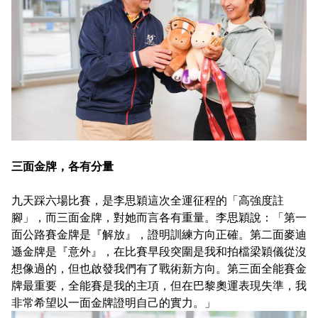
三面金牌，各有分量
九天踩六場比賽，是李思穎這次全運征程的「高強度註
腳」，而三面金牌，對她而言各有重量。李思穎說：「第一
面公路賽金牌是『解放』，證明訓練方向正確。第二面麥迪
遜金牌是『意外』，在比賽早段突圍是我和拍檔梁穎儀從沒
想像過的，但也啟發我們有了戰術新方向。第三面全能賽金
牌最重要，全能賽是我的主項，但在巴黎奧運表現失準，我
非常希望以一面金牌證明自己的實力。」