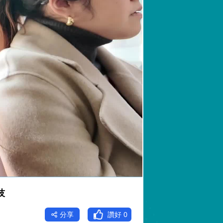
技
分享
讚好
0