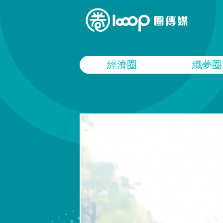
經濟圈
織夢圈