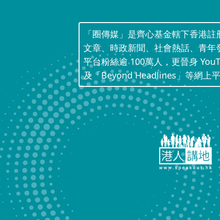
「圈傳媒」是齊心基金轄下香港註
文章、時政新聞、社會熱話、青年
平台粉絲逾 100萬人，更晉身 Yo
及「Beyond Headlines