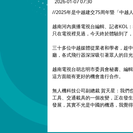
2026-01-07 07:30
//2025年是中越建交75周年暨「
越南河內廣播電視台編輯、記者KOL
只在電視裡見過，今天終於體驗到了，
三十多位中越媒體從業者和學者，趁中
廳，各式飛行器深深吸引著眾人的目光
越南電視台胡志明市委員會秘書、編輯
這方面能有更好的機會進行合作。
無人機科技公司副總裁 賀天星：我們
工具、交通載具的一個改變，正在發生
發展，其實不光是中國的機遇，我覺得