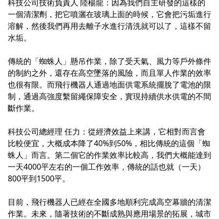
科技公司技術負責人 陸楊龍：因為我們自主研發的這樣的
一個清潔劑，把它噴灑在玻璃上面的時候，它會把污垢進行
溶解，然後我們再用去離子水進行清洗就可以了，這樣不留
水垢。
傳統的「蜘蛛人」懸吊作業，除了受天氣、風力等戶外條件
的制約之外，還存在高空墜落的風險，而且單人作業的效率
也很有限。而飛行機器人通過地面供電系統擺脫了電池的限
制，通過高強度繫留繩保障安全，實現持續供水供電的不間
斷作業。
科技公司總經理 任力：從經濟效益上來講，它相對而言會
比較便宜，大概成本降了40%到50%，相比傳統的這個「蜘
蛛人」而言。第二個它的作業效率比較高，我們大概能達到
一天4000平左右的一個工作效率，傳統的話也就（一天）
800平到1500平。
目前，飛行機器人已經在全國多地順利完成高空幕牆的清潔
作業。未來，隨著技術的不斷成熟與應用場景的拓展，城市