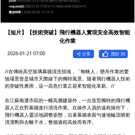
uuid:
0D5E90BC-3191-4D3B-AB95-54E9AF2B5BC2
requestId:
E8BE5135-71F8-411C-9BA3-604E43DE047C
播放時間：
2026-08-08 17:12:16
【短片】【技術突破】飛行機器人實現安全高效智能
化作業
2026-01-21 07:00
分享
讚好
30
//在傳統高空玻璃幕牆清洗領域，「蜘蛛人」懸吊作業的驚
險場景曾是城市天際線下的獨特風景。隨著飛行機器人技術
的突破性應用，這一高危行業正迎來智能化革新。//
在江蘇南通市區的一幢高層建築外，一台造型獨特的飛行機
器人正在對幕牆進行清洗作業。在操作人員的遠程操控下，
飛行機器人靈活地調整姿態，沿著幕牆表面勻速地輪流噴射
清潔劑與去離子水，整個過程高效而有序。