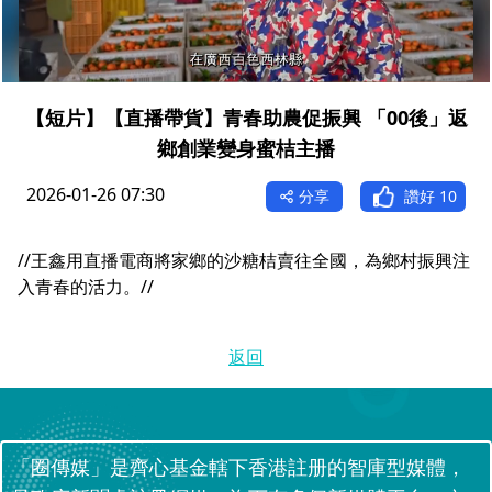
【短片】【直播帶貨】青春助農促振興 「00後」返
鄉創業變身蜜桔主播
2026-01-26 07:30
分享
讚好
10
//王鑫用直播電商將家鄉的沙糖桔賣往全國，為鄉村振興注
入青春的活力。//
返回
「圈傳媒」是齊心基金轄下香港註册的智庫型媒體，