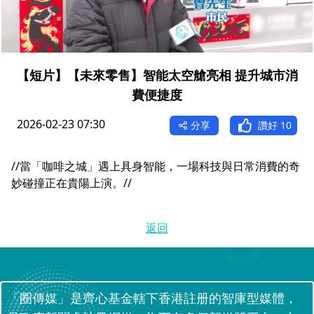
【短片】【未來零售】智能太空艙亮相 提升城市消
費便捷度
2026-02-23 07:30
分享
讚好
10
//當「咖啡之城」遇上具身智能，一場科技與日常消費的奇
妙碰撞正在貴陽上演。//
返回
「圈傳媒」是齊心基金轄下香港註册的智庫型媒體，