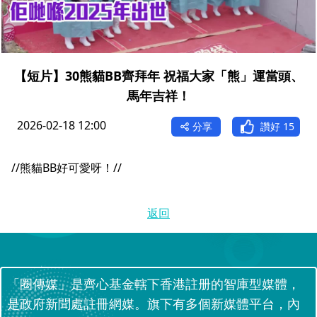
【短片】30熊貓BB齊拜年 祝福大家「熊」運當頭、
馬年吉祥！
2026-02-18 12:00
分享
讚好
15
//熊貓BB好可愛呀！//
返回
「圈傳媒」是齊心基金轄下香港註册的智庫型媒體，
是政府新聞處註冊網媒。旗下有多個新媒體平台，內