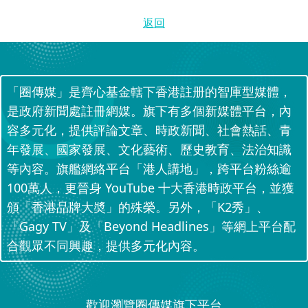
返回
「圈傳媒」是齊心基金轄下香港註册的智庫型媒體，
是政府新聞處註冊網媒。旗下有多個新媒體平台，內
容多元化，提供評論文章、時政新聞、社會熱話、青
年發展、國家發展、文化藝術、歷史教育、法治知識
等內容。旗艦網絡平台「港人講地」，跨平台粉絲逾
100萬人，更晉身 YouTube 十大香港時政平台，並獲
頒「香港品牌大奬」的殊榮。另外，「K2秀」、
「Gagy TV」及「Beyond Headlines」等網上平台配
合觀眾不同興趣，提供多元化內容。
歡迎瀏覽圈傳媒旗下平台