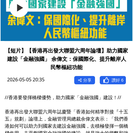
【短片】【香港再出發大聯盟六周年論壇】助力國家
建設「金融強國」 余偉文：保國際化、提升離岸人
民幣樞紐功能
2026-05-05 20:35
分享
讚好
6
//香港要發揮橋樑優勢，助力國家「金融強國」建設！//
香港再出發大聯盟六周年誌慶暨「香港如何精準對接『十五
五』規劃」論壇上，金融管理局總裁余偉文表示：「我們香
港如何可以助力到國家去建設金融強國，去積極發揮一個橋
樑作用，去貢獻國家金融強國的建設，就是強大的貨幣和強