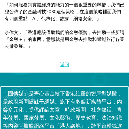
「如何服務到實體經濟的能力的一個很重要的舉措，我們已
經公佈了的金融科技2030這個策略，在這個策略裡面我們
有四個重點：AI、代幣化、數據、網絡安全。」
余偉文：「香港應該借助我們的金融優勢，去推動一些所謂
『金融＋』的東西，意思就是用金融去推動和賦能各行各業
去做發展。」
返回
「圈傳媒」是齊心基金轄下香港註册的智庫型媒體，
是政府新聞處註冊網媒。旗下有多個新媒體平台，內
容多元化，提供評論文章、時政新聞、社會熱話、青
年發展、國家發展、文化藝術、歷史教育、法治知識
等內容。旗艦網絡平台「港人講地」，跨平台粉絲逾