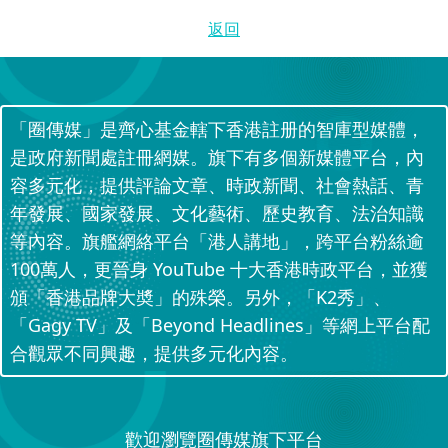
返回
「圈傳媒」是齊心基金轄下香港註册的智庫型媒體，
是政府新聞處註冊網媒。旗下有多個新媒體平台，內
容多元化，提供評論文章、時政新聞、社會熱話、青
年發展、國家發展、文化藝術、歷史教育、法治知識
等內容。旗艦網絡平台「港人講地」，跨平台粉絲逾
100萬人，更晉身 YouTube 十大香港時政平台，並獲
頒「香港品牌大奬」的殊榮。另外，「K2秀」、
「Gagy TV」及「Beyond Headlines」等網上平台配
合觀眾不同興趣，提供多元化內容。
歡迎瀏覽圈傳媒旗下平台