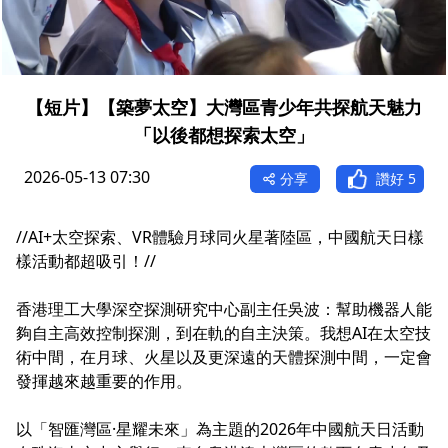
【短片】【築夢太空】大灣區青少年共探航天魅力
「以後都想探索太空」
2026-05-13 07:30
分享
讚好
5
//AI+太空探索、VR體驗月球同火星著陸區，中國航天日樣
樣活動都超吸引！//
香港理工大學深空探測研究中心副主任吳波：幫助機器人能
夠自主高效控制探測，到在軌的自主決策。我想AI在太空技
術中間，在月球、火星以及更深遠的天體探測中間，一定會
發揮越來越重要的作用。
以「智匯灣區·星耀未來」為主題的2026年中國航天日活動