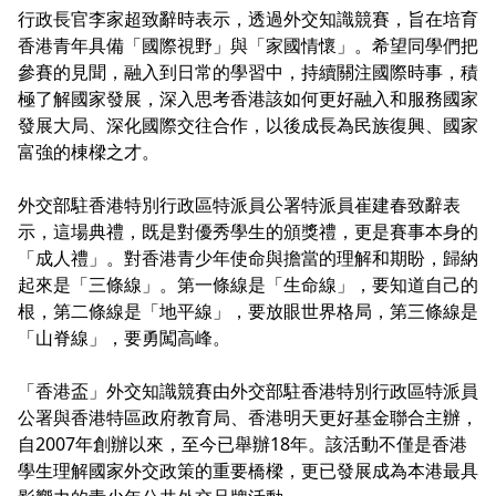
行政長官李家超致辭時表示，透過外交知識競賽，旨在培育
香港青年具備「國際視野」與「家國情懷」。希望同學們把
參賽的見聞，融入到日常的學習中，持續關注國際時事，積
極了解國家發展，深入思考香港該如何更好融入和服務國家
發展大局、深化國際交往合作，以後成長為民族復興、國家
富強的棟樑之才。
外交部駐香港特別行政區特派員公署特派員崔建春致辭表
示，這場典禮，既是對優秀學生的頒獎禮，更是賽事本身的
「成人禮」。對香港青少年使命與擔當的理解和期盼，歸納
起來是「三條線」。第一條線是「生命線」，要知道自己的
根，第二條線是「地平線」，要放眼世界格局，第三條線是
「山脊線」，要勇闖高峰。
「香港盃」外交知識競賽由外交部駐香港特別行政區特派員
公署與香港特區政府教育局、香港明天更好基金聯合主辦，
自2007年創辦以來，至今已舉辦18年。該活動不僅是香港
學生理解國家外交政策的重要橋樑，更已發展成為本港最具