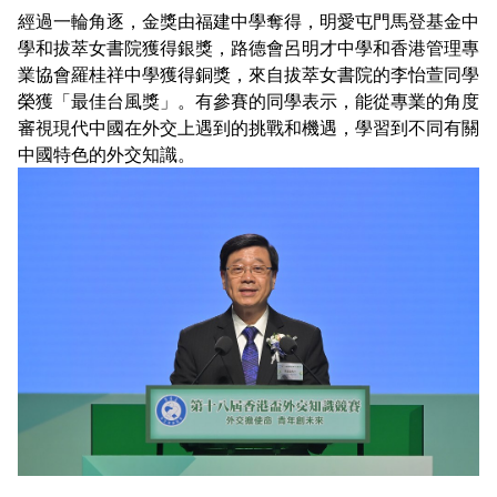
經過一輪角逐，金獎由福建中學奪得，明愛屯門馬登基金中
學和拔萃女書院獲得銀獎，路德會呂明才中學和香港管理專
業協會羅桂祥中學獲得銅獎，來自拔萃女書院的李怡萱同學
榮獲「最佳台風獎」。有參賽的同學表示，能從專業的角度
審視現代中國在外交上遇到的挑戰和機遇，學習到不同有關
中國特色的外交知識。