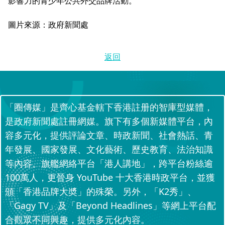
影響力的青少年公共外交品牌活動。
圖片來源：政府新聞處
返回
「圈傳媒」是齊心基金轄下香港註册的智庫型媒體，
是政府新聞處註冊網媒。旗下有多個新媒體平台，內
容多元化，提供評論文章、時政新聞、社會熱話、青
年發展、國家發展、文化藝術、歷史教育、法治知識
等內容。旗艦網絡平台「港人講地」，跨平台粉絲逾
100萬人，更晉身 YouTube 十大香港時政平台，並獲
頒「香港品牌大奬」的殊榮。另外，「K2秀」、
「Gagy TV」及「Beyond Headlines」等網上平台配
合觀眾不同興趣，提供多元化內容。