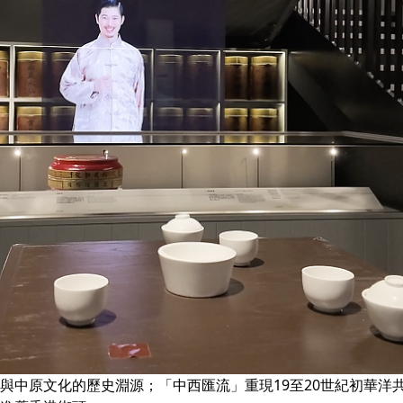
與中原文化的歷史淵源；「中西匯流」重現19至20世紀初華洋