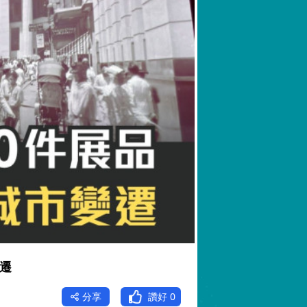
變遷
分享
讚好
0