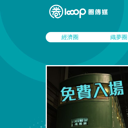
經濟圈
織夢圈