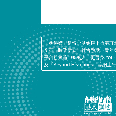
「圈傳媒」是齊心基金轄下香港註
文章、時政新聞、社會熱話、青年
平台粉絲逾 100萬人，更晉身 Yo
及「Beyond Headlines