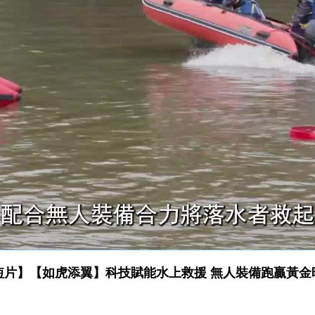
短片】【如虎添翼】科技賦能水上救援 無人裝備跑贏黃金