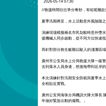
2026-05-14 07:30
//救援時間往往爭分奪秒，有咗呢幾款
夏季汛期將至，水上活動意外風險隨之
演練現場模擬兩名市民划船時意外墮水
援機械人同步啟動，從不同方位快速抵
而針對部分救生艇難以駛入的淺灘區域
廣州市公安局水上分局救援大隊一級警
去到落水人員身邊，然後拖帶到近岸的
本次演練針對汛期安全防範與夏季水上
全程貼近實戰。
廣州公安局海珠分局機訓大隊大隊長 
年做好緊急出動的備戰。」