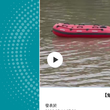
【
發表於