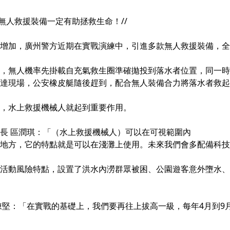
無人救援裝備一定有助拯救生命！//
增加，廣州警方近期在實戰演練中，引進多款無人救援裝備，全
，無人機率先掛載自充氣救生圈準確拋投到落水者位置，同一時
達現場，公安橡皮艇隨後趕到，配合無人裝備合力將落水者救起
，水上救援機械人就起到重要作用。
長 區潤琪：「（水上救援機械人）可以在可視範圍內
地方，它的特點就是可以在淺灘上使用。未來我們會多配備科技
活動風險特點，設置了洪水內澇群眾被困、公園遊客意外墮水、
陳堅：「在實戰的基礎上，我們要再往上拔高一級，每年4月到9