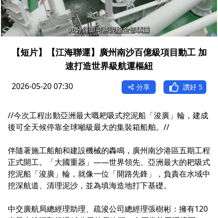
【短片】【江海聯運】廣州南沙百億級項目動工 加
速打造世界級航運樞紐
2026-05-20 07:30
分享
讚好
5
//今次工程出動亞洲最大嘅耙吸式挖泥船「浚廣」輪，建成
後可全天候停靠全球噸級最大的集裝箱船舶。//
伴隨著施工船舶和建設機械的轟鳴，廣州南沙港區五期工程
正式開工。「大國重器」——世界領先、亞洲最大的耙吸式
挖泥船「浚廣」輪，就像一位「開路先鋒」，負責在水域中
挖深航道、清理泥沙，並為填海造地打下基礎。
中交廣航局總經理助理、疏浚公司總經理張樹彬：擁有120