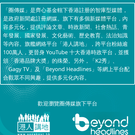
「圈傳媒」是齊心基金轄下香港註册的智庫型媒體，
是政府新聞處註冊網媒。旗下有多個新媒體平台，內
容多元化，提供評論文章、時政新聞、社會熱話、青
年發展、國家發展、文化藝術、歷史教育、法治知識
等內容。旗艦網絡平台「港人講地」，跨平台粉絲逾
100萬人，更晉身 YouTube 十大香港時政平台，並獲
頒「香港品牌大奬」的殊榮。另外，「K2秀」、
「Gagy TV」及「Beyond Headlines」等網上平台配
合觀眾不同興趣，提供多元化內容。
歡迎瀏覽圈傳媒旗下平台