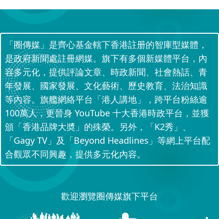
「圈傳媒」是齊心基金轄下香港註册的智庫型媒體，
是政府新聞處註冊網媒。旗下有多個新媒體平台，內
容多元化，提供評論文章、時政新聞、社會熱話、青
年發展、國家發展、文化藝術、歷史教育、法治知識
等內容。旗艦網絡平台「港人講地」，跨平台粉絲逾
100萬人，更晉身 YouTube 十大香港時政平台，並獲
頒「香港品牌大奬」的殊榮。另外，「K2秀」、
「Gagy TV」及「Beyond Headlines」等網上平台配
合觀眾不同興趣，提供多元化內容。
歡迎瀏覽圈傳媒旗下平台