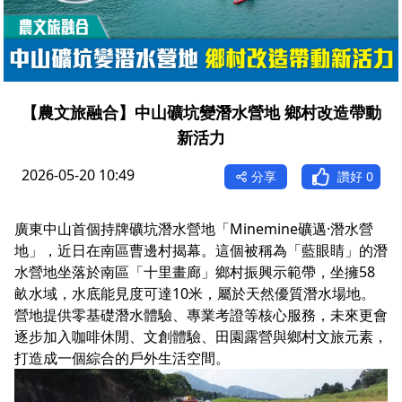
【農文旅融合】中山礦坑變潛水營地 鄉村改造帶動
新活力
2026-05-20 10:49
分享
讚好
0
廣東中山首個持牌礦坑潛水營地「Minemine礦邁·潛水營
地」，近日在南區曹邊村揭幕。這個被稱為「藍眼睛」的潛
水營地坐落於南區「十里畫廊」鄉村振興示範帶，坐擁58
畝水域，水底能見度可達10米，屬於天然優質潛水場地。
營地提供零基礎潛水體驗、專業考證等核心服務，未來更會
逐步加入咖啡休閒、文創體驗、田園露營與鄉村文旅元素，
打造成一個綜合的戶外生活空間。