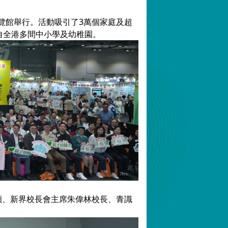
覽館舉行。活動吸引了3萬個家庭及超
自全港多間中小學及幼稚園。
子穎、新界校長會主席朱偉林校長、青識
。