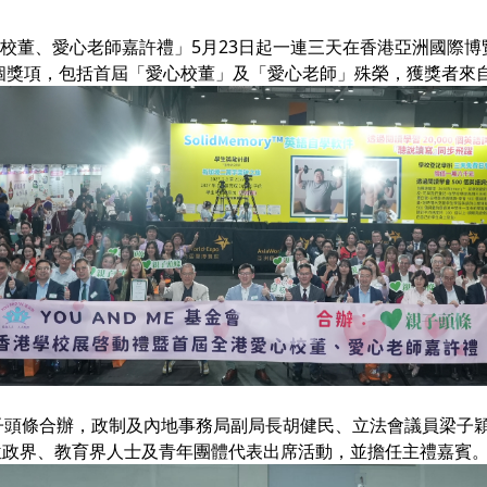
校董、愛心老師嘉許禮」5月23日起一連三天在香港亞洲國際博
00個獎項，包括首屆「愛心校董」及「愛心老師」殊榮，獲獎者來
、親子頭條合辦，政制及內地事務局副局長胡健民、立法會議員梁
位政界、教育界人士及青年團體代表出席活動，並擔任主禮嘉賓