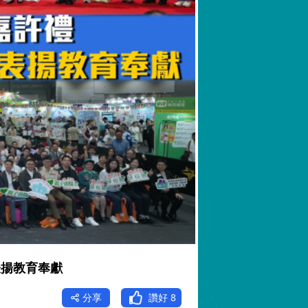
表揚教育奉獻
分享
讚好
8