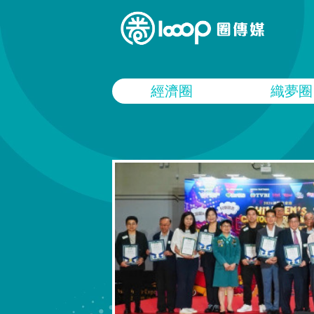
經濟圈
織夢圈