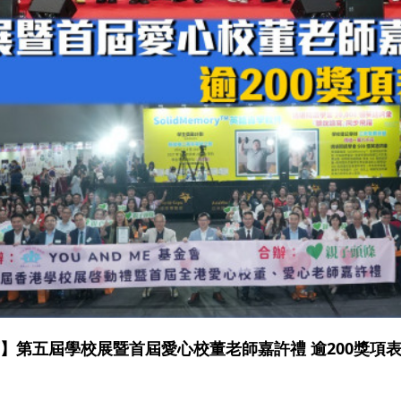
】第五屆學校展暨首屆愛心校董老師嘉許禮 逾200獎項