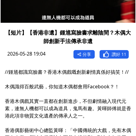
【短片】【香港非遺】鍾馗寫臉書求離陰間？木偶大
師創新手法傳承非遺
2026-05-28 19:04
分享
讚好
11
//鍾馗都識寫臉書？香港木偶戲嘅創新劇情真係好搞笑！//
木偶識得百般武藝，你知道木偶都會用Facebook？！
香港木偶戲其實一直都在創新進步，不但劇情融入現代元
素，連無人機都可以成為道具，鬼馬有趣。黃暉師傅就是香
港此項非物質文化遺產的傳承人之一。
香港偶影藝術中心總監黃暉：「中國傳統的大戲，先有木偶