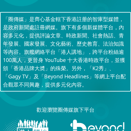
「圈傳媒」是齊心基金轄下香港註册的智庫型媒體，
是政府新聞處註冊網媒。旗下有多個新媒體平台，內
容多元化，提供評論文章、時政新聞、社會熱話、青
年發展、國家發展、文化藝術、歷史教育、法治知識
等內容。旗艦網絡平台「港人講地」，跨平台粉絲逾
100萬人，更晉身 YouTube 十大香港時政平台，並獲
頒「香港品牌大奬」的殊榮。另外，「K2秀」、
「Gagy TV」及「Beyond Headlines」等網上平台配
合觀眾不同興趣，提供多元化內容。
歡迎瀏覽圈傳媒旗下平台