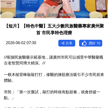
【短片】【特色中醫】五大少數民族醫藥專家廣州聚
首 市民享特色理療
2026-06-02 07:30
分享
讚好
10
//呢個民族醫藥示範基地，讓廣州市民可以感受中華醫藥嘅
古老智慧同博大精深。//
一根木槌背棒敲敲打打，傣醫的捶筋療法吸引不少市民前來
體驗。
市民：「第一次嘗試，敲打的時候有點節奏，就會舒緩一
點。」