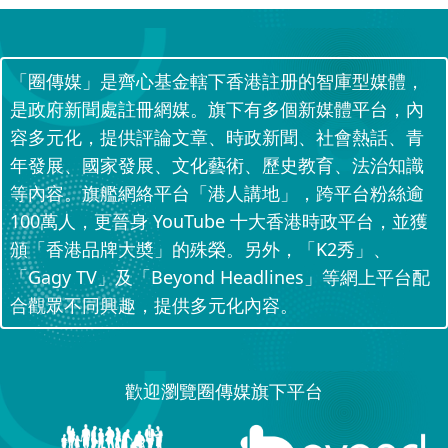
「圈傳媒」是齊心基金轄下香港註册的智庫型媒體，
是政府新聞處註冊網媒。旗下有多個新媒體平台，內
容多元化，提供評論文章、時政新聞、社會熱話、青
年發展、國家發展、文化藝術、歷史教育、法治知識
等內容。旗艦網絡平台「港人講地」，跨平台粉絲逾
100萬人，更晉身 YouTube 十大香港時政平台，並獲
頒「香港品牌大奬」的殊榮。另外，「K2秀」、
「Gagy TV」及「Beyond Headlines」等網上平台配
合觀眾不同興趣，提供多元化內容。
歡迎瀏覽圈傳媒旗下平台