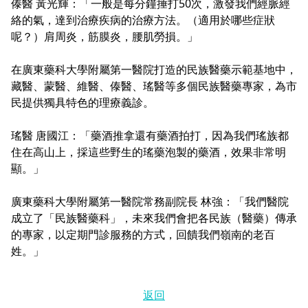
傣醫 黃光輝：「一般是每分鐘捶打50次，激發我們經脈經
絡的氣，達到治療疾病的治療方法。（適用於哪些症狀
呢？）肩周炎，筋膜炎，腰肌勞損。」
在廣東藥科大學附屬第一醫院打造的民族醫藥示範基地中，
藏醫、蒙醫、維醫、傣醫、瑤醫等多個民族醫藥專家，為市
民提供獨具特色的理療義診。
瑤醫 唐國江：「藥酒推拿還有藥酒拍打，因為我們瑤族都
住在高山上，採這些野生的瑤藥泡製的藥酒，效果非常明
顯。」
廣東藥科大學附屬第一醫院常務副院長 林強：「我們醫院
成立了「民族醫藥科」，未來我們會把各民族（醫藥）傳承
的專家，以定期門診服務的方式，回饋我們嶺南的老百
姓。」
返回