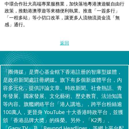
中環合作壯大高端專業服務業，加快落地粵港澳遊艇自由行
政策，推動港澳導遊等來穗便利執業。推進「一簽多行」
「一程多站」等小切口改革，讓更多人流物流資金流「無
感」通行。
返回
「圈傳媒」是齊心基金轄下香港註册的智庫型媒體，
是政府新聞處註冊網媒。旗下有多個新媒體平台，內
容多元化，提供評論文章、時政新聞、社會熱話、青
年發展、國家發展、文化藝術、歷史教育、法治知識
等內容。旗艦網絡平台「港人講地」，跨平台粉絲逾
100萬人，更晉身 YouTube 十大香港時政平台，並獲
頒「香港品牌大奬」的殊榮。另外，「K2秀」、
「Gagy TV」及「Beyond Headlines」等網上平台配