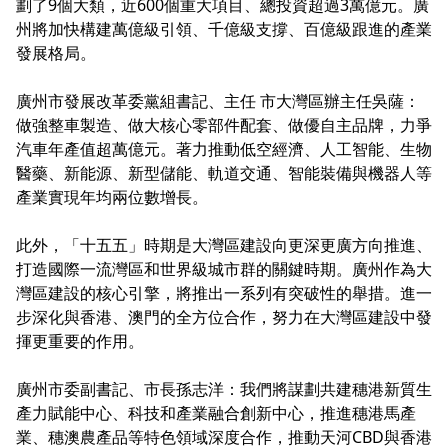
劃了9個大類，近600個重大項目、總投資超過3萬億元。廣
州將加快構建萬億級引領、千億級支撐、百億級跟進的產業
發展格局。
廣州市發展改革委黨組書記、主任 市大灣區辦主任吳薩：
做強整車製造、做大核心零部件配套、做優自主品牌，力爭
汽車年產值超萬億元。著力推動低空經濟、人工智能、生物
醫藥、新能源、新型儲能、軌道交通、智能裝備與機器人等
產業實現年均兩位數增長。
此外，「十五五」時期是大灣區建設向更深更廣方向推進、
打造國際一流灣區和世界級城市群的關鍵時期。廣州作為大
灣區建設的核心引擎，將推出一系列有突破性的舉措。進一
步深化與香港、澳門的全方位合作，努力在大灣區建設中發
揮更重要的作用。
廣州市委副書記、市長孫志洋：我們將謀劃共建穗港新質生
產力賦能中心、科技和產業融合創新中心，推進穗港馬產
業、穗澳農產品等特色領域深度合作，推動天河CBD與香港