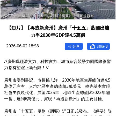
【短片】【再造新廣州】廣州「十五五」藍圖出爐
力爭2030年GDP達4.5萬億
2026-06-02 18:58
分享
讚好
3
//廣州嘅經濟實力、科技實力、城市綜合競爭力同國際影響
力都有望躍上新台階！//
廣州市委副書記、市長孫志洋：2030年地區生產總值達4.5
萬億元左右，人均地區生產總值超3萬美元，率先基本實現
社會主義現代化。展望2035年，地區生產總值比2023年翻
一番，達到6萬億元，實現「再造新廣州」的主要目標。
廣州市「十五五」規劃《綱要》近日正式發布。《綱要》謀