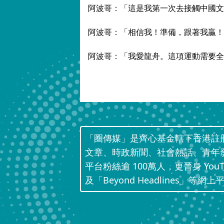
阿波哥：「這是我第一次去接觸中國文
阿波哥：「相信我！準備，跟著我贏！
阿波哥：「我愛龍舟。這項運動需要全
「圈傳媒」是齊心基金轄下香港註
文章、時政新聞、社會熱話、青年
平台粉絲逾 100萬人，更晉身 Yo
及「Beyond Headlines