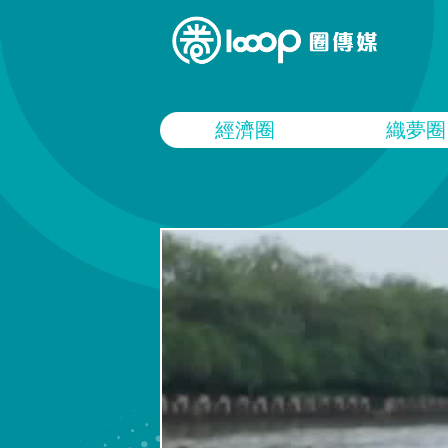
經濟圈
織夢圈