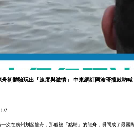
龍舟初體驗玩出「速度與激情」 中東網紅阿波哥擂鼓吶喊
//
哥第一次在廣州划起龍舟，那艘被「點睛」的龍舟，瞬間成了最國