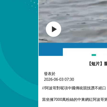
【短片】
發表於
2026-06-03 07:30
//阿波哥對呢項中國傳統競技讚不絕口！
當坐擁7000萬粉絲的中東網紅阿波