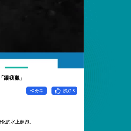
「跟我贏」
分享
讚好
3
際化的水上超跑。