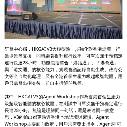
研發中心稱，HKGAI V3大模型進一步強化對香港語境、行
業場景等支援，同時顯著提升運行效率，可單次無干預穩定
運行長達28小時，功能包括整合「港話通」、「港會通」
與「港文通」的核心能力，實現會議記錄自動生成、政府公
文等全自動化處理，又有全港首個生產力級超級智能體，用
戶只需發出指令後，即自主拆解任務等。
其中，HKGAI V3的Agent Workshop作為香港首個生產力
級超級智能體的核心載體，在測試中可單次無干預穩定運行
長達28小時。無論是理解同一句話，還是表達同一個意
思，V3的輸出都更貼近香港本地語境與習慣。Agent
Workshop主要面向政府，用戶只需發出指令，Agent即可