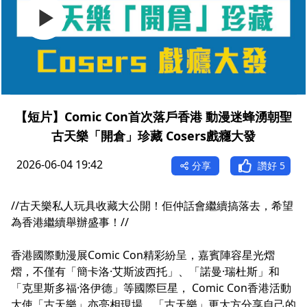
【短片】Comic Con首次落戶香港 動漫迷蜂湧朝聖
古天樂「開倉」珍藏 Cosers戲癮大發
2026-06-04 19:42
分享
讚好
5
//古天樂私人玩具收藏大公開！佢仲話會繼續搞落去，希望
為香港繼續舉辦盛事！//
香港國際動漫展Comic Con精彩紛呈，嘉賓陣容星光熠
熠，不僅有「簡卡洛·艾斯波西托」、「諾曼·瑞杜斯」和
「克里斯多福·洛伊德」等國際巨星， Comic Con香港活動
大使「古天樂」亦亮相現場，「古天樂」更大方分享自己的