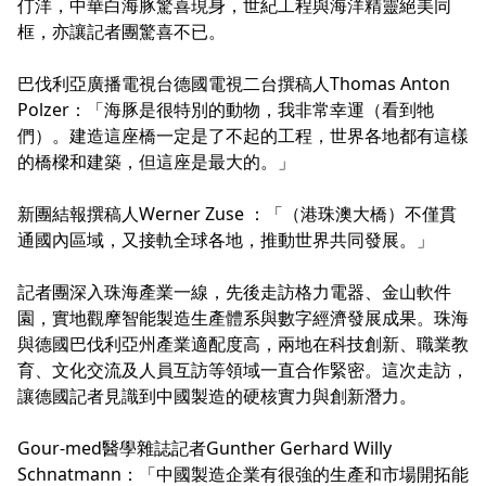
仃洋，中華白海豚驚喜現身，世紀工程與海洋精靈絕美同
框，亦讓記者團驚喜不已。
巴伐利亞廣播電視台德國電視二台撰稿人Thomas Anton
Polzer：「海豚是很特別的動物，我非常幸運（看到牠
們）。建造這座橋一定是了不起的工程，世界各地都有這樣
的橋樑和建築，但這座是最大的。」
新團結報撰稿人Werner Zuse ：「（港珠澳大橋）不僅貫
通國內區域，又接軌全球各地，推動世界共同發展。」
記者團深入珠海產業一線，先後走訪格力電器、金山軟件
園，實地觀摩智能製造生產體系與數字經濟發展成果。珠海
與德國巴伐利亞州產業適配度高，兩地在科技創新、職業教
育、文化交流及人員互訪等領域一直合作緊密。這次走訪，
讓德國記者見識到中國製造的硬核實力與創新潛力。
Gour-med醫學雜誌記者Gunther Gerhard Willy
Schnatmann：「中國製造企業有很強的生產和市場開拓能