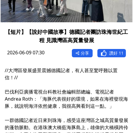
【短片】【說好中國故事】德國記者團訪珠海世紀工
程 見識灣區高質量發展
2026-06-09 07:30
分享
讚好
11
//大灣區發展盛景震撼德國記者，有人甚至驚呼難以置
信！//
巴伐利亞廣播電視台科教社會編輯部總編、電視記者
Andrea Roth：「海豚代表很好的環境，如果在海裡發現海
豚，就說明海洋依然健康，我很高興看到這一點。」
一群德國記者近日來到珠海，感受這座灣區之城高質量發展
的蓬勃脈動。在港珠澳大橋藍海豚島上，雄偉的大橋橫跨伶