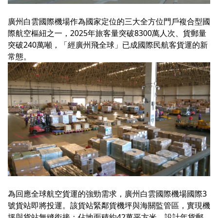
廣州白雲國際機場作為國家定位的三大全方位門戶複合型國
際航空樞紐之一，2025年旅客量突破8300萬人次、貨郵量
突破240萬噸，「經廣州飛全球」已成國際民航客貨運的新
常態。
為回應全球航空貨運的強勁需求，廣州白雲國際機場國際3
號貨站即將投運。該貨站緊鄰貨機坪與海關監管區，實現機
坪與貨站無縫銜接；佔地面積約42萬平方米，設計年貨郵