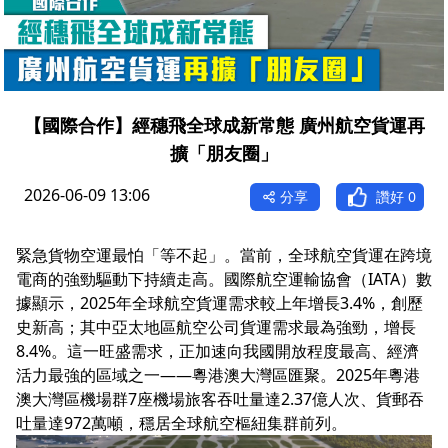
【國際合作】經穗飛全球成新常態 廣州航空貨運再
擴「朋友圈」
2026-06-09 13:06
分享
讚好
0
緊急貨物空運最怕「等不起」。當前，全球航空貨運在跨境
電商的強勁驅動下持續走高。國際航空運輸協會（IATA）數
據顯示，2025年全球航空貨運需求較上年增長3.4%，創歷
史新高；其中亞太地區航空公司貨運需求最為強勁，增長
8.4%。這一旺盛需求，正加速向我國開放程度最高、經濟
活力最強的區域之一——粵港澳大灣區匯聚。2025年粵港
澳大灣區機場群7座機場旅客吞吐量達2.37億人次、貨郵吞
吐量達972萬噸，穩居全球航空樞紐集群前列。