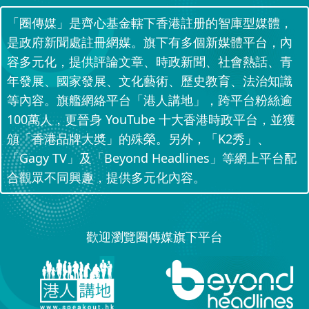
「圈傳媒」是齊心基金轄下香港註册的智庫型媒體，
是政府新聞處註冊網媒。旗下有多個新媒體平台，內
容多元化，提供評論文章、時政新聞、社會熱話、青
年發展、國家發展、文化藝術、歷史教育、法治知識
等內容。旗艦網絡平台「港人講地」，跨平台粉絲逾
100萬人，更晉身 YouTube 十大香港時政平台，並獲
頒「香港品牌大奬」的殊榮。另外，「K2秀」、
「Gagy TV」及「Beyond Headlines」等網上平台配
合觀眾不同興趣，提供多元化內容。
歡迎瀏覽圈傳媒旗下平台