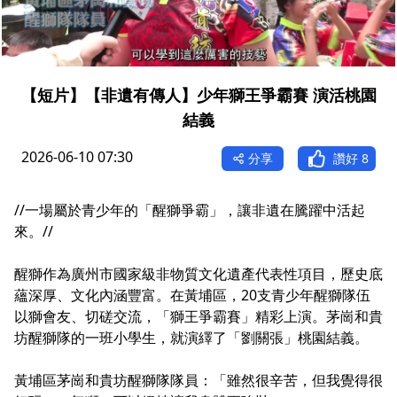
【短片】【非遺有傳人】少年獅王爭霸賽 演活桃園
結義
2026-06-10 07:30
分享
讚好
8
//一場屬於青少年的「醒獅爭霸」，讓非遺在騰躍中活起
來。//
醒獅作為廣州市國家級非物質文化遺產代表性項目，歷史底
蘊深厚、文化內涵豐富。在黃埔區，20支青少年醒獅隊伍
以獅會友、切磋交流，「獅王爭霸賽」精彩上演。茅崗和貴
坊醒獅隊的一班小學生，就演繹了「劉關張」桃園結義。
黃埔區茅崗和貴坊醒獅隊隊員：「雖然很辛苦，但我覺得很