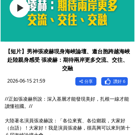
【短片】男神張凌赫現身海峽論壇、邀台胞跨越海峽
赴陸親身感受 張凌赫：期待兩岸更多交流、交往、
交融
2026-06-15 21:59
分享
讚好
6
//正如張凌赫所說：深入基層才能發現美好，扎根一線才能
讀懂祖國。//
大陸著名演員張凌赫說：「各位來賓、各位鄉親，大家好
（台語）！大家好！我是演員張凌赫，很高興可以來到第十
八屆海峽論壇大會。」