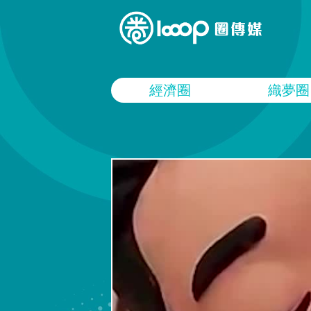
經濟圈
織夢圈