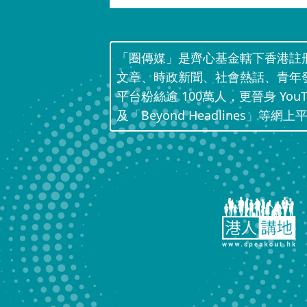
「圈傳媒」是齊心基金轄下香港註
文章、時政新聞、社會熱話、青年
平台粉絲逾 100萬人，更晉身 Yo
及「Beyond Headlines