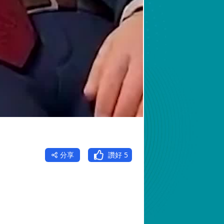
分享
讚好
5