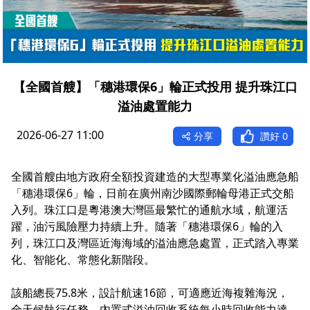
【全國首艘】「穗港環保6」輪正式投用 提升珠江口
溢油處置能力
2026-06-27 11:00
分享
讚好
0
全國首艘由地方政府全額投資建造的大型專業化溢油應急船
「穗港環保6」輪，日前在廣州南沙國際郵輪母港正式交船
入列。珠江口是粵港澳大灣區最繁忙的通航水域，航運活
躍，油污風險壓力持續上升。隨著「穗港環保6」輪的入
列，珠江口及灣區近海海域的溢油應急處置，正式踏入專業
化、智能化、常態化新階段。
該船總長75.8米，設計航速16節，可適應近海複雜海況，
全天候執行任務。內置式溢油回收系統每小時回收能力達