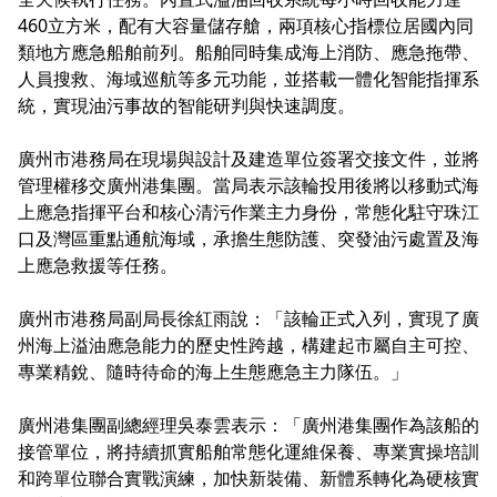
460立方米，配有大容量儲存艙，兩項核心指標位居國內同
類地方應急船舶前列。船舶同時集成海上消防、應急拖帶、
人員搜救、海域巡航等多元功能，並搭載一體化智能指揮系
統，實現油污事故的智能研判與快速調度。
廣州市港務局在現場與設計及建造單位簽署交接文件，並將
管理權移交廣州港集團。當局表示該輪投用後將以移動式海
上應急指揮平台和核心清污作業主力身份，常態化駐守珠江
口及灣區重點通航海域，承擔生態防護、突發油污處置及海
上應急救援等任務。
廣州市港務局副局長徐紅雨說：「該輪正式入列，實現了廣
州海上溢油應急能力的歷史性跨越，構建起市屬自主可控、
專業精銳、隨時待命的海上生態應急主力隊伍。」
廣州港集團副總經理吳泰雲表示：「廣州港集團作為該船的
接管單位，將持續抓實船舶常態化運維保養、專業實操培訓
和跨單位聯合實戰演練，加快新裝備、新體系轉化為硬核實