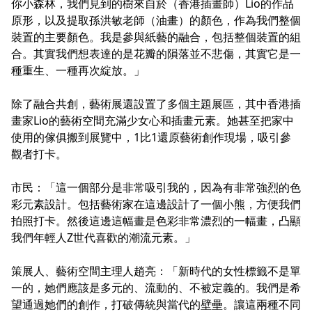
你小森林，我們見到的樹來自於（香港插畫師）Lio的作品
原形，以及提取孫洪敏老師（油畫）的顏色，作為我們整個
裝置的主要顏色。我是參與紙藝的融合，包括整個裝置的組
合。其實我們想表達的是花瓣的隕落並不悲傷，其實它是一
種重生、一種再次綻放。」
除了融合共創，藝術展還設置了多個主題展區，其中香港插
畫家Lio的藝術空間充滿少女心和插畫元素。她甚至把家中
使用的傢俱搬到展覽中，1比1還原藝術創作現場，吸引參
觀者打卡。
市民：「這一個部分是非常吸引我的，因為有非常強烈的色
彩元素設計。包括藝術家在這邊設計了一個小熊，方便我們
拍照打卡。然後這邊這幅畫是色彩非常濃烈的一幅畫，凸顯
我們年輕人Z世代喜歡的潮流元素。」
策展人、藝術空間主理人趙亮：「新時代的女性標籤不是單
一的，她們應該是多元的、流動的、不被定義的。我們是希
望通過她們的創作，打破傳統與當代的壁壘。讓這兩種不同