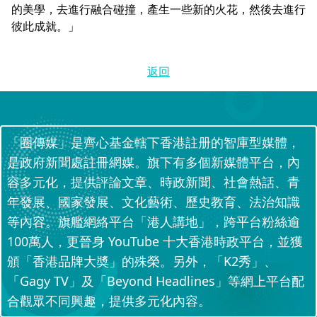
的美學，去進行融合碰撞，產生一些新的火花，然後去進行
彼此成就。」
返回
「圈傳媒」是齊心基金轄下香港註册的智庫型媒體，
是政府新聞處註冊網媒。旗下有多個新媒體平台，內
容多元化，提供評論文章、時政新聞、社會熱話、青
年發展、國家發展、文化藝術、歷史教育、法治知識
等內容。旗艦網絡平台「港人講地」，跨平台粉絲逾
100萬人，更晉身 YouTube 十大香港時政平台，並獲
頒「香港品牌大奬」的殊榮。另外，「K2秀」、
「Gagy TV」及「Beyond Headlines」等網上平台配
合觀眾不同興趣，提供多元化內容。