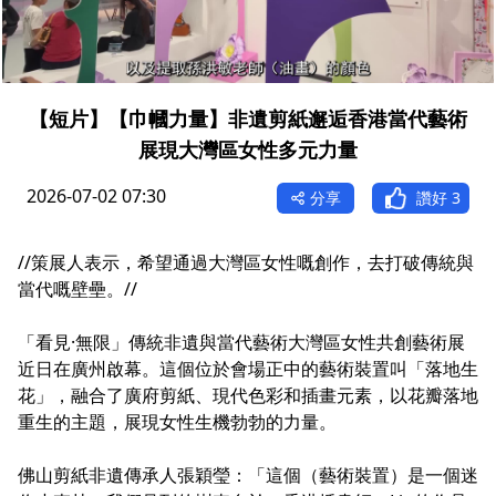
【短片】【巾幗力量】非遺剪紙邂逅香港當代藝術
展現大灣區女性多元力量
2026-07-02 07:30
分享
讚好
3
//策展人表示，希望通過大灣區女性嘅創作，去打破傳統與
當代嘅壁壘。//
「看見·無限」傳統非遺與當代藝術大灣區女性共創藝術展
近日在廣州啟幕。這個位於會場正中的藝術裝置叫「落地生
花」，融合了廣府剪紙、現代色彩和插畫元素，以花瓣落地
重生的主題，展現女性生機勃勃的力量。
佛山剪紙非遺傳承人張穎瑩：「這個（藝術裝置）是一個迷