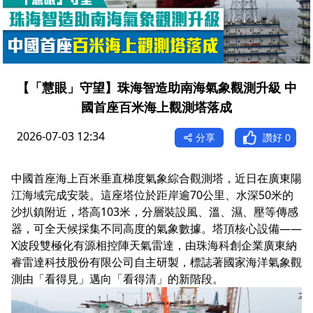
【「慧眼」守望】珠海智造助南海氣象觀測升級 中
國首座百米海上觀測塔落成
2026-07-03 12:34
分享
讚好
0
中國首座海上百米垂直梯度氣象綜合觀測塔，近日在廣東陽
江海域完成安裝。這座塔位於距岸逾70公里、水深50米的
沙扒鎮附近，塔高103米，分層裝設風、溫、濕、壓等傳感
器，可全天候採集不同高度的氣象數據。塔頂核心設備——
X波段雙極化有源相控陣天氣雷達，由珠海科創企業廣東納
睿雷達科技股份有限公司自主研製，標誌著國家海洋氣象觀
測由「看得見」邁向「看得清」的新階段。