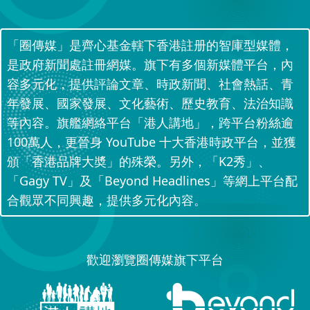
「圈傳媒」是齊心基金轄下香港註册的智庫型媒體，
是政府新聞處註冊網媒。旗下有多個新媒體平台，內
容多元化，提供評論文章、時政新聞、社會熱話、青
年發展、國家發展、文化藝術、歷史教育、法治知識
等內容。旗艦網絡平台「港人講地」，跨平台粉絲逾
100萬人，更晉身 YouTube 十大香港時政平台，並獲
頒「香港品牌大奬」的殊榮。另外，「K2秀」、
「Gagy TV」及「Beyond Headlines」等網上平台配
合觀眾不同興趣，提供多元化內容。
歡迎瀏覽圈傳媒旗下平台