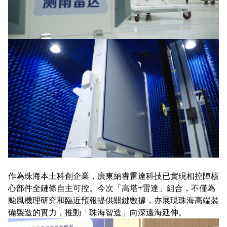
作為珠海本土科創企業，廣東納睿雷達科技已實現相控陣核
心部件全鏈條自主可控。今次「高塔+雷達」組合，不僅為
颱風機理研究和臨近預報提供關鍵數據，亦展現珠海高端裝
備製造的實力，推動「珠海智造」向深遠海延伸。