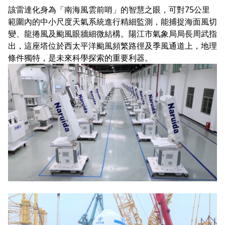
該雷達化身為「南海風雲前哨」的智慧之眼，可對75公里
範圍內的中小尺度天氣系統進行精細監測，能捕捉海面風切
變、龍捲風及颱風眼牆細微結構。陽江市氣象局局長周武指
出，這座塔位於西太平洋颱風頻繁路徑及季風通道上，地理
條件獨特，是未來科學探索的重要利器。