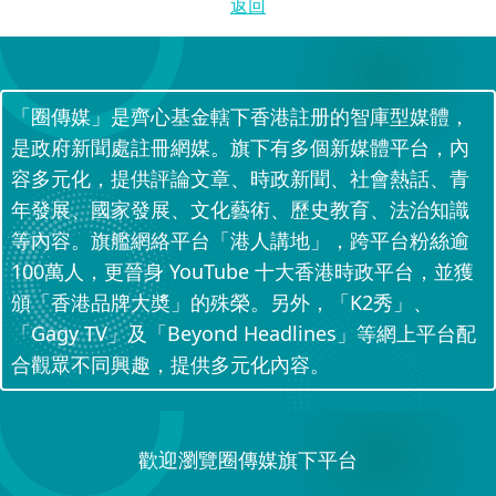
返回
「圈傳媒」是齊心基金轄下香港註册的智庫型媒體，
是政府新聞處註冊網媒。旗下有多個新媒體平台，內
容多元化，提供評論文章、時政新聞、社會熱話、青
年發展、國家發展、文化藝術、歷史教育、法治知識
等內容。旗艦網絡平台「港人講地」，跨平台粉絲逾
100萬人，更晉身 YouTube 十大香港時政平台，並獲
頒「香港品牌大奬」的殊榮。另外，「K2秀」、
「Gagy TV」及「Beyond Headlines」等網上平台配
合觀眾不同興趣，提供多元化內容。
歡迎瀏覽圈傳媒旗下平台