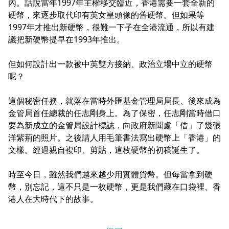
內。話說當年1997年主權移交臨近，香港需要一套全新的
硬幣，來逐步取代印有英女皇頭像的舊硬幣。但如果等
1997年才推出新硬幣，很難一下子在全港流通，所以有建
議把新硬幣提早在1993年推出。
但如何設計出一款被中英雙方接納、政治立場中立的硬幣
呢？
這個秘密任務，就落在當時外匯基金管理局局長、後來成為
金管局首任總裁的任志剛身上。為了保密，任志剛當時借口
要為新成立的金管局設計標誌，向政府新聞處「借」了幾張
洋紫荊的照片。之後請人用毛筆書法寫出硬幣上「香港」的
文樣。經過親自複印、剪貼，這枚硬幣的初稿誕生了。
時至今日，雖然我們越來越少用實體貨幣。但每當拿到硬
幣，別忘記，這不只是一枚硬幣，更是我們藏在口袋裡、香
港人在大時代下的故事。