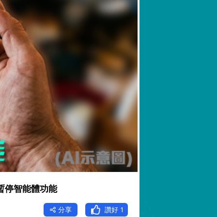
日暫停智能體功能
分享
讚好
1