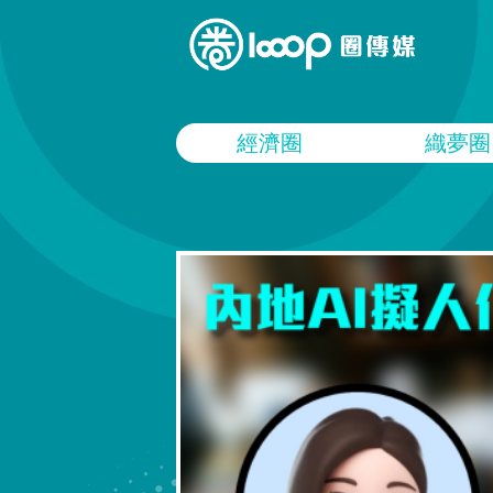
經濟圈
織夢圈