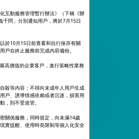
化互動服務管理暫行辦法》（下稱《辦
義千問」分別通知用戶，將於7月15日
於10月15日前查看和自行保存有關
用戶在終止服務前完成內容備份。
發展高價值的企業客戶，進行策略性業務
自殺等內容；不得向未成年人用戶生成
用戶、誘導情感依賴或者沉迷，損害用
動，則不受規管。
密關係服務，同時規定，向未滿14歲
現實提醒、使用時長限制等個人化安全