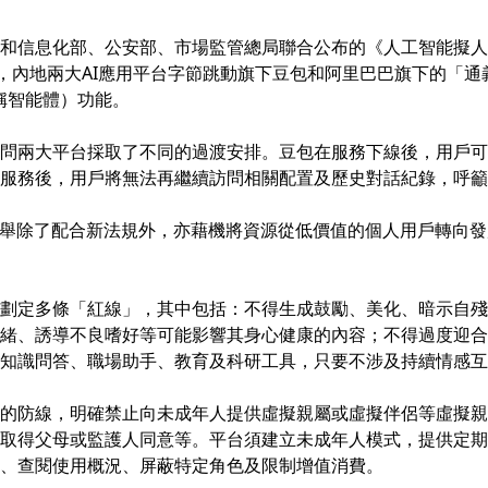
和信息化部、公安部、市場監管總局聯合公布的《人工智能擬人
，內地兩大AI應用平台字節跳動旗下豆包和阿里巴巴旗下的「通
 又稱智能體）功能。
問兩大平台採取了不同的過渡安排。豆包在服務下線後，用戶可以
服務後，用戶將無法再繼續訪問相關配置及歷史對話紀錄，呼籲
此舉除了配合新法規外，亦藉機將資源從低價值的個人用戶轉向
劃定多條「紅線」，其中包括：不得生成鼓勵、美化、暗示自殘
緒、誘導不良嗜好等可能影響其身心健康的內容；不得過度迎合
知識問答、職場助手、教育及科研工具，只要不涉及持續情感互
的防線，明確禁止向未成年人提供虛擬親屬或虛擬伴侶等虛擬親
取得父母或監護人同意等。平台須建立未成年人模式，提供定期
、查閱使用概況、屏蔽特定角色及限制增值消費。