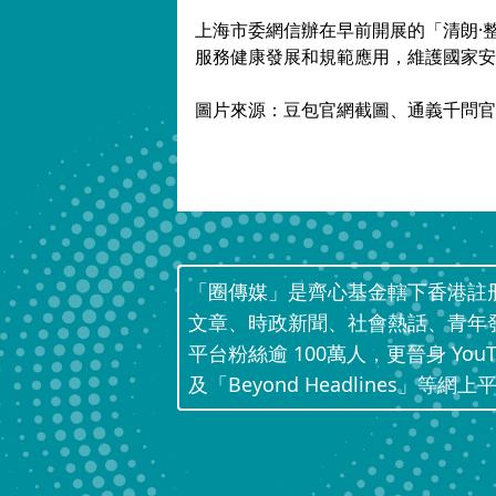
上海市委網信辦在早前開展的「清朗·
服務健康發展和規範應用，維護國家安
圖片來源：豆包官網截圖、通義千問官
「圈傳媒」是齊心基金轄下香港註
文章、時政新聞、社會熱話、青年
平台粉絲逾 100萬人，更晉身 Yo
及「Beyond Headlines