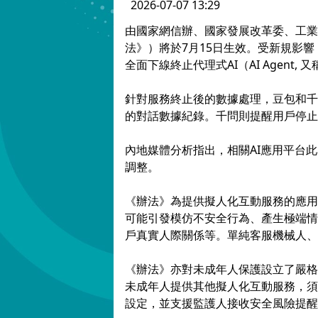
2026-07-07 13:29
由國家網信辦、國家發展改革委、工業
法》）將於7月15日生效。受新規影響
全面下線終止代理式AI（AI Agent,
針對服務終止後的數據處理，豆包和千
的對話數據紀錄。千問則提醒用戶停止
內地媒體分析指出，相關AI應用平台
調整。
《辦法》為提供擬人化互動服務的應用
可能引發模仿不安全行為、產生極端情
戶真實人際關係等。單純客服機械人、
《辦法》亦對未成年人保護設立了嚴格
未成年人提供其他擬人化互動服務，須
設定，並支援監護人接收安全風險提醒