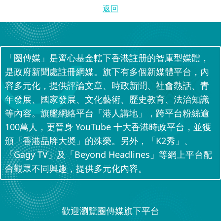
返回
「圈傳媒」是齊心基金轄下香港註册的智庫型媒體，
是政府新聞處註冊網媒。旗下有多個新媒體平台，內
容多元化，提供評論文章、時政新聞、社會熱話、青
年發展、國家發展、文化藝術、歷史教育、法治知識
等內容。旗艦網絡平台「港人講地」，跨平台粉絲逾
100萬人，更晉身 YouTube 十大香港時政平台，並獲
頒「香港品牌大奬」的殊榮。另外，「K2秀」、
「Gagy TV」及「Beyond Headlines」等網上平台配
合觀眾不同興趣，提供多元化內容。
歡迎瀏覽圈傳媒旗下平台