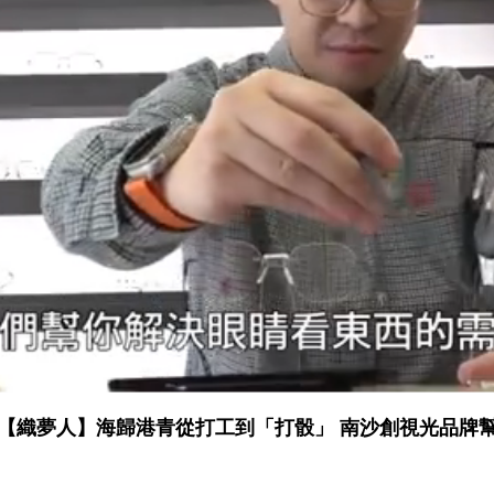
【織夢人】海歸港青從打工到「打骰」 南沙創視光品牌