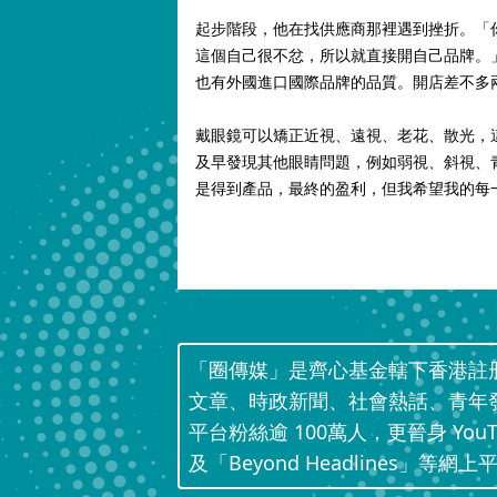
起步階段，他在找供應商那裡遇到挫折。「
這個自己很不忿，所以就直接開自己品牌。
也有外國進口國際品牌的品質。開店差不多
戴眼鏡可以矯正近視、遠視、老花、散光，
及早發現其他眼睛問題，例如弱視、斜視、
是得到產品，最終的盈利，但我希望我的每
「圈傳媒」是齊心基金轄下香港註
文章、時政新聞、社會熱話、青年
平台粉絲逾 100萬人，更晉身 Yo
及「Beyond Headlines