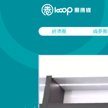
經濟圈
織夢圈