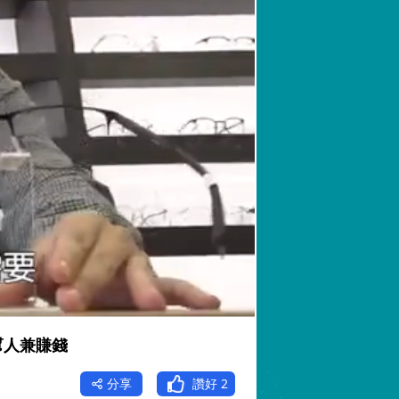
幫人兼賺錢
分享
讚好
2