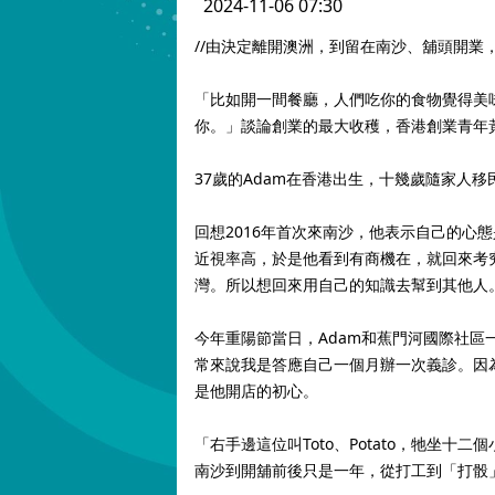
2024-11-06 07:30
//由決定離開澳洲，到留在南沙、舖頭開業
「比如開一間餐廳，人們吃你的食物覺得美
你。」談論創業的最大收穫，香港創業青年
37歲的Adam在香港出生，十幾歲隨家人
回想2016年首次來南沙，他表示自己的心
近視率高，於是他看到有商機在，就回來考究
灣。所以想回來用自己的知識去幫到其他人
今年重陽節當日，Adam和蕉門河國際社
常來說我是答應自己一個月辦一次義診。因
是他開店的初心。
「右手邊這位叫Toto、Potato，牠坐
南沙到開舖前後只是一年，從打工到「打骰」