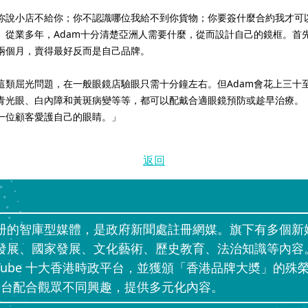
你說小店不給你；你不認識哪位我給不到你貨物；你要簽什麼合約我才可
」從業多年，Adam十分清楚亞洲人需要什麼，從而設計自己的鏡框。首
兩個月，賣得最好反而是自己品牌。
這類屈光問題，在一般眼鏡店驗眼只需十分鐘左右。但Adam會花上三十
青光眼、白內障和黃斑病變等等，都可以配戴合適眼鏡預防或趁早治療。
一位顧客愛護自己的眼睛。」
返回
册的智庫型媒體，是政府新聞處註冊網媒。旗下有多個新
發展、國家發展、文化藝術、歷史教育、法治知識等內容
uTube 十大香港時政平台，並獲頒「香港品牌大奬」的殊榮
」等網上平台配合觀眾不同興趣，提供多元化內容。