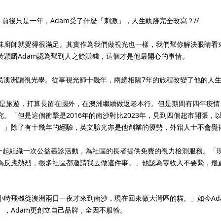
，前後只是一年，Adam受了什麼「刺激」，人生軌跡完全改寫？//
味廚師就覺得很滿足。其實作為我們做視光也一樣，我們幫你解決眼睛看
黃穎麟Adam認為幫到人之餘賺錢，這個才是他最開心的事情。
移民澳洲讀視光學。從事視光師十幾年，兩趟相隔7年的旅程改變了他的人
態是旅遊，打算長留在國外，在澳洲繼續做返老本行。但是期間有四年疫情
。「但是這個衝擊是2016年的南沙對比2023年，見到四個超市開張
。」除了有十幾年的經驗，英文驗光亦是他創業的優勢，外籍人士不會覺
區一起組織一次公益義診活動，為社區的長者提供免費的視力檢測服務。「
為反應熱烈，很多社區都邀請我去做這件事。」他認為零收入不要緊，最
十二個小時飛機從澳洲兩日一夜才來到南沙，現在回來做大灣區的貓。」如今
，Adam更創立自己品牌，全因不服輸。