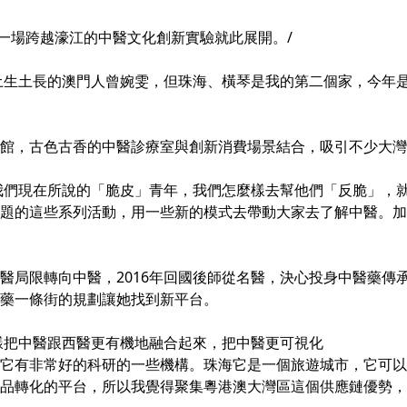
，一場跨越濠江的中醫文化創新實驗就此展開。/
土生土長的澳門人曾婉雯，但珠海、橫琴是我的第二個家，今年
館，古色古香的中醫診療室與創新消費場景結合，吸引不少大灣
我們現在所說的「脆皮」青年，我們怎麼樣去幫他們「反脆」，
題的這些系列活動，用一些新的模式去帶動大家去了解中醫。加
醫局限轉向中醫，2016年回國後師從名醫，決心投身中醫藥傳
藥一條街的規劃讓她找到新平台。
樣把中醫跟西醫更有機地融合起來，把中醫更可視化
它有非常好的科研的一些機構。珠海它是一個旅遊城市，它可以
品轉化的平台，所以我覺得聚集粵港澳大灣區這個供應鏈優勢，