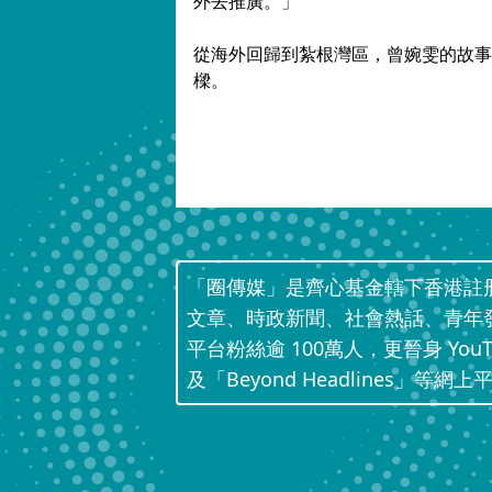
外去推廣。」
從海外回歸到紮根灣區，曾婉雯的故事
樑。
「圈傳媒」是齊心基金轄下香港註
文章、時政新聞、社會熱話、青年
平台粉絲逾 100萬人，更晉身 Yo
及「Beyond Headlines