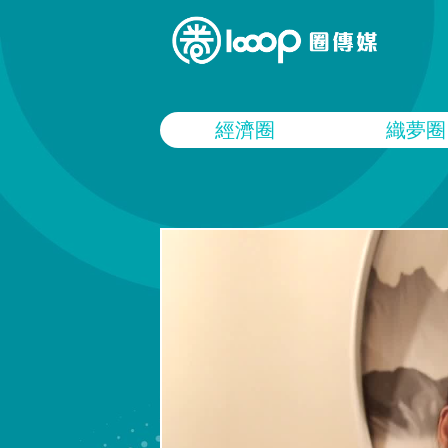
經濟圈
織夢圈