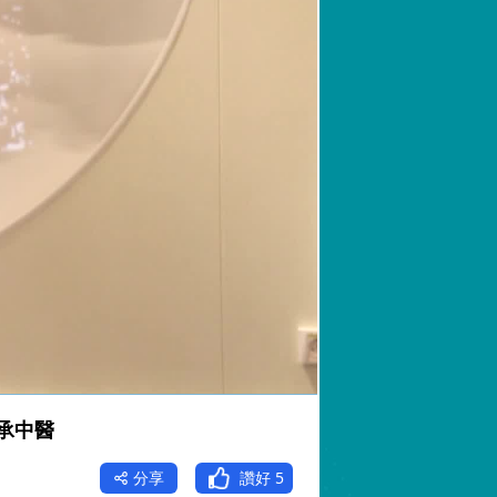
承中醫
分享
讚好
5