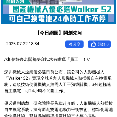
【今日網圖】開創先河
2025-07-22 18:34
分享
讚好
0
//相信好多老闆都夢寐以求有咁嘅「員工」！//
深圳機械人企業優必選日前公布，該公司的人形機械人
「Walker S2」實現全球首創人形機械人熱插拔自主換電系
統，這項技術使得機械人無需人工干預或關機，3分鐘極速
自主換電，可24小時不間斷工作。
優必選副總裁、研究院院長焦繼超介紹，人形機械人熱插拔
自主換電系統，擁有原創雙電池動力平衡技術、標準化電池
倉快換技術、雙臂協同精準換電技術三大核心亮點。