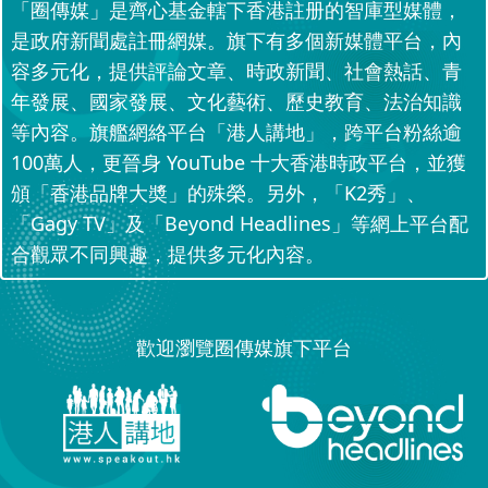
「圈傳媒」是齊心基金轄下香港註册的智庫型媒體，
是政府新聞處註冊網媒。旗下有多個新媒體平台，內
容多元化，提供評論文章、時政新聞、社會熱話、青
年發展、國家發展、文化藝術、歷史教育、法治知識
等內容。旗艦網絡平台「港人講地」，跨平台粉絲逾
100萬人，更晉身 YouTube 十大香港時政平台，並獲
頒「香港品牌大奬」的殊榮。另外，「K2秀」、
「Gagy TV」及「Beyond Headlines」等網上平台配
合觀眾不同興趣，提供多元化內容。
歡迎瀏覽圈傳媒旗下平台