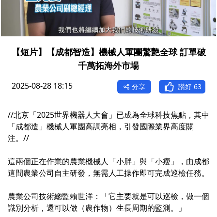
【短片】【成都智造】機械人軍團驚艷全球 訂單破
千萬拓海外市場
2025-08-28 18:15
分享
讚好
63
//北京「2025世界機器人大會」已成為全球科技焦點，其中
「成都造」機械人軍團高調亮相，引發國際業界高度關
注。//
這兩個正在作業的農業機械人「小胖」與「小瘦」，由成都
這間農業公司自主研發，無需人工操作即可完成巡檢任務。
農業公司技術總監賴世洋：「它主要就是可以巡檢，做一個
識別分析，還可以做（農作物）生長周期的監測。」