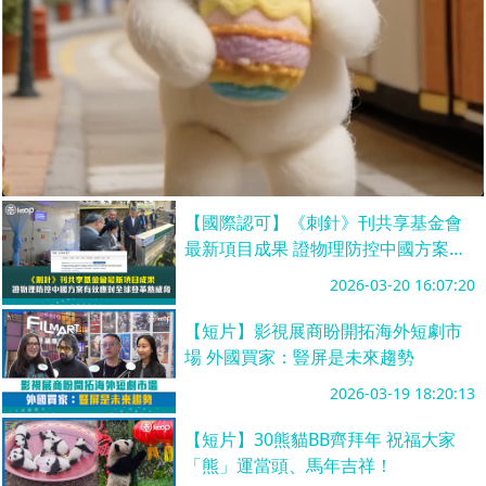
【國際認可】《刺針》刊共享基金會
最新項目成果 證物理防控中國方案有
效應對全球登革熱威脅
2026-03-20 16:07:20
【短片】影視展商盼開拓海外短劇市
場 外國買家：豎屏是未來趨勢
2026-03-19 18:20:13
【短片】30熊貓BB齊拜年 祝福大家
「熊」運當頭、馬年吉祥！