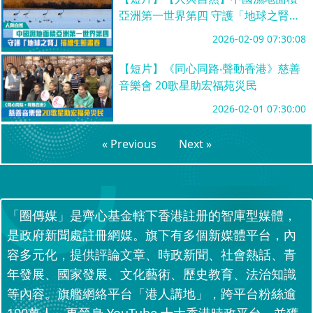
亞洲第一世界第四 守護「地球之腎」
描繪生態畫卷
2026-02-09 07:30:08
【短片】《同心同路‧聲動香港》慈善
音樂會 20歌星助宏福苑災民
2026-02-01 07:30:00
« Previous
Next »
「圈傳媒」是齊心基金轄下香港註册的智庫型媒體，
是政府新聞處註冊網媒。旗下有多個新媒體平台，內
容多元化，提供評論文章、時政新聞、社會熱話、青
年發展、國家發展、文化藝術、歷史教育、法治知識
等內容。旗艦網絡平台「港人講地」，跨平台粉絲逾