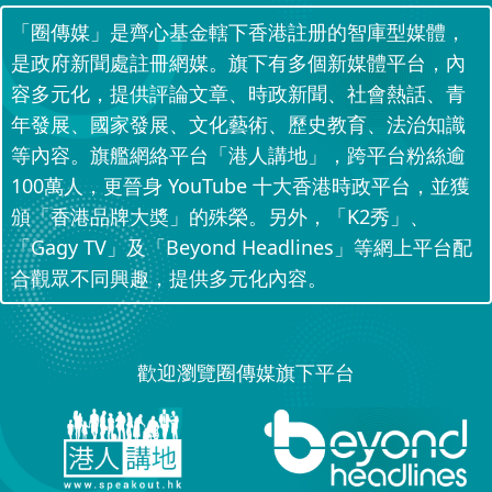
「圈傳媒」是齊心基金轄下香港註册的智庫型媒體，
是政府新聞處註冊網媒。旗下有多個新媒體平台，內
容多元化，提供評論文章、時政新聞、社會熱話、青
年發展、國家發展、文化藝術、歷史教育、法治知識
等內容。旗艦網絡平台「港人講地」，跨平台粉絲逾
100萬人，更晉身 YouTube 十大香港時政平台，並獲
頒「香港品牌大奬」的殊榮。另外，「K2秀」、
「Gagy TV」及「Beyond Headlines」等網上平台配
合觀眾不同興趣，提供多元化內容。
歡迎瀏覽圈傳媒旗下平台