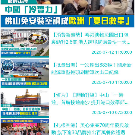
【消費新趨勢】粵港澳物流園出口包
裹勁升2.6倍 港人跨境網購最快一天到
手
2026-07-12 11:00:00
【批量出海】一次輸出883輛！國產新
能源重型拖頭刷新單次出口紀錄
2026-07-10 11:00:00
【短片】【聯動升級】中山「一港
通」首航接通南沙 提升港口效率節省
出口成本
2026-07-10 07:30:00
【扎根香港】美心集團70周年慶典啟
動 旗下逾30品牌推出百萬餐飲禮遇